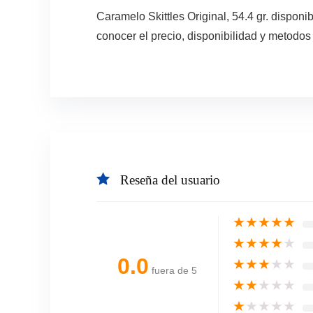
Caramelo Skittles Original, 54.4 gr. dispo
conocer el precio, disponibilidad y metodos
Reseña del usuario
★
★
★
★
★
★
★
★
★
★
0.0
★
★
★
★
★
fuera de 5
★
★
★
★
★
★
★
★
★
★