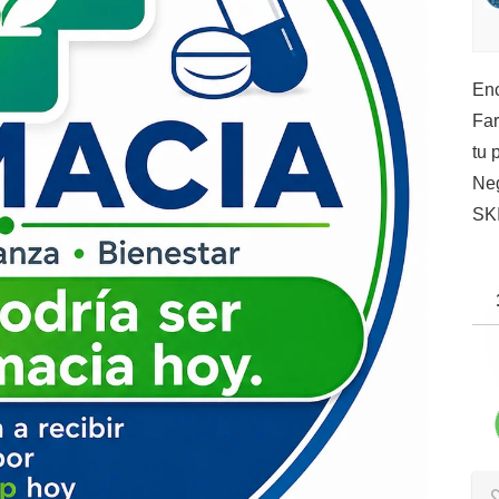
Enc
Far
tu 
Ne
SK