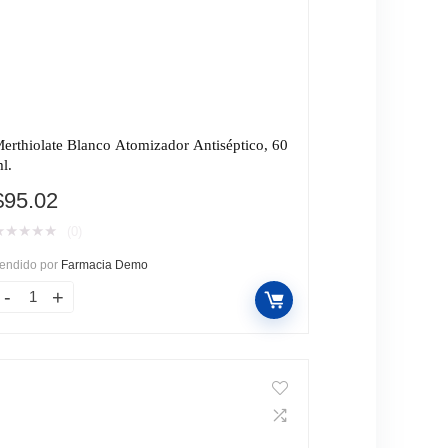
erthiolate Blanco Atomizador Antiséptico, 60
l.
$
95.02
★
★
★
★
★
(0)
endido por
Farmacia Demo