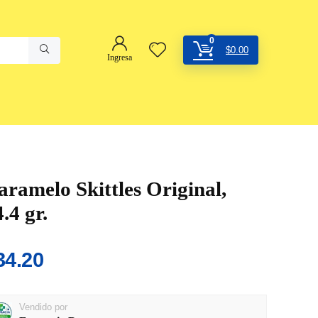
0
$
0.00
Ingresa
aramelo Skittles Original,
.4 gr.
34.20
Vendido por