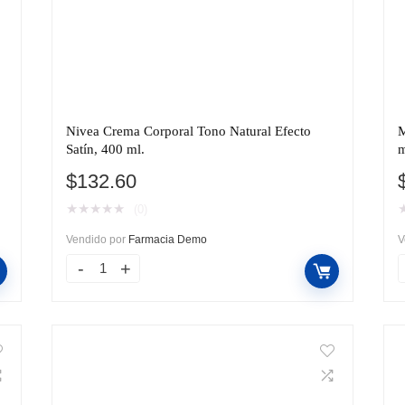
Nivea Crema Corporal Tono Natural Efecto
M
Satín, 400 ml.
m
$
132.60
★
★
★
★
★
(0)
Vendido por
Farmacia Demo
V