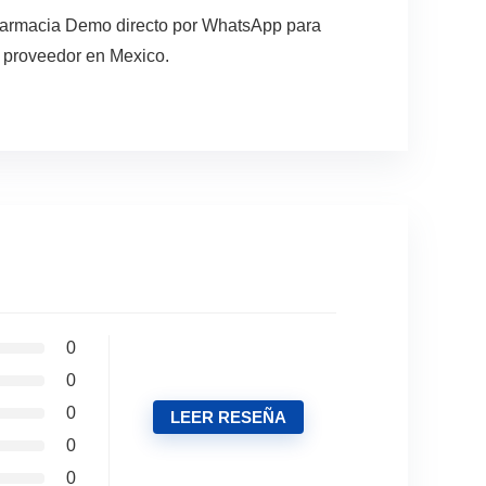
a Farmacia Demo directo por WhatsApp para
l proveedor en Mexico.
0
0
0
LEER RESEÑA
0
0