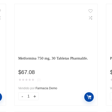
Metformina 750 mg, 30 Tabletas Pharmalife.
P
$
67.08
★
★
★
★
★
(0)
Vendido por
Farmacia Demo
V