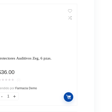
rotectores Auditivos Zeg, 6 pzas.
$
36.00
★
★
★
★
★
(0)
endido por
Farmacia Demo