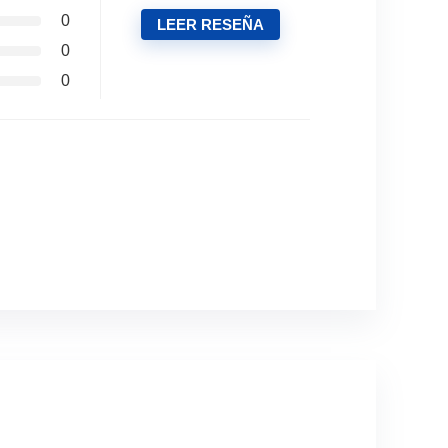
0
LEER RESEÑA
0
0