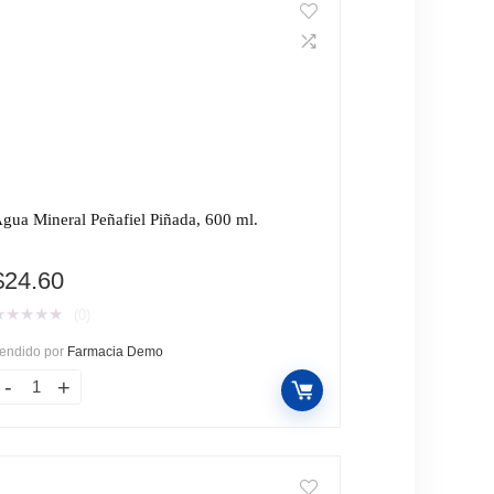
gua Mineral Peñafiel Piñada, 600 ml.
$
24.60
★
★
★
★
★
(0)
endido por
Farmacia Demo