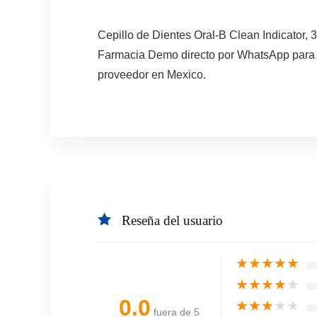
Cepillo de Dientes Oral-B Clean Indicator,
Farmacia Demo directo por WhatsApp para co
proveedor en Mexico.
Reseña del usuario
★
★
★
★
★
★
★
★
★
★
0.0
★
★
★
★
★
fuera de 5