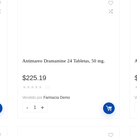
Antimareo Dramamine 24 Tabletas, 50 mg.
A
$
225.19
★
★
★
★
★
(0)
Vendido por
Farmacia Demo
V