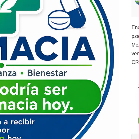
Enc
pza
Mex
ve
OR