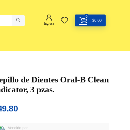
0
$
0.00
Ingresa
epillo de Dientes Oral-B Clean
dicator, 3 pzas.
49.80
Vendido por