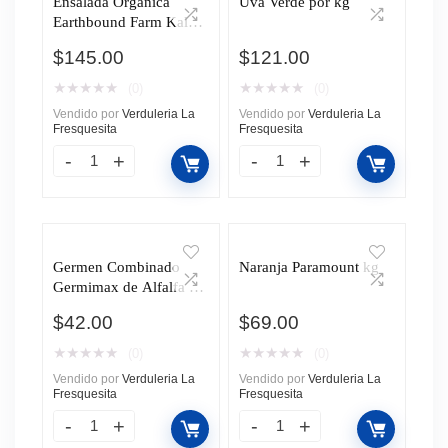
Ensalada Orgánica
Uva Verde por kg
Earthbound Farm Kale
con Arúgula 142g
$
145.00
$
121.00
★
★
★
★
★
★
★
★
★
★
(0)
(0)
Vendido por
Verduleria La
Vendido por
Verduleria La
Fresquesita
Fresquesita
Germen Combinado
Naranja Paramount kg
Germimax de Alfalfa y
Zanahoria 200g
$
42.00
$
69.00
★
★
★
★
★
★
★
★
★
★
(0)
(0)
Vendido por
Verduleria La
Vendido por
Verduleria La
Fresquesita
Fresquesita