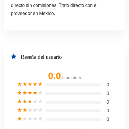
directo sin comisiones. Trato directo con el
proveedor en Mexico.
Reseña del usuario
0.0
fuera de 5
★
★
★
★
★
0
★
★
★
★
★
0
★
★
★
★
★
0
★
★
★
★
★
0
★
★
★
★
★
0