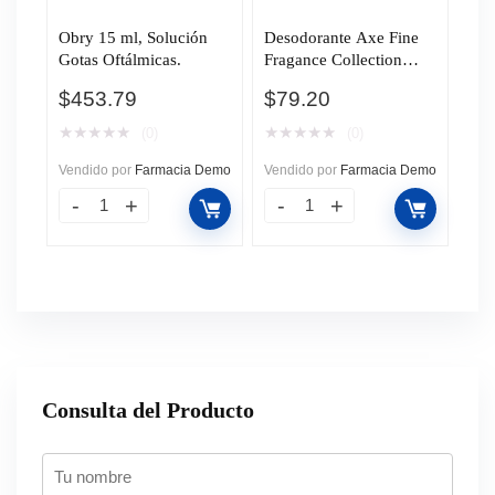
Obry 15 ml, Solución
Desodorante Axe Fine
Gotas Oftálmicas.
Fragance Collection
Aqua Citrus en Aerosol,
$
453.79
$
79.20
150 ml.
★
★
★
★
★
★
★
★
★
★
(0)
(0)
Vendido por
Farmacia Demo
Vendido por
Farmacia Demo
Consulta del Producto