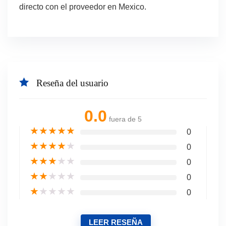
directo con el proveedor en Mexico.
Reseña del usuario
0.0
fuera de 5
★
★
★
★
★
0
★
★
★
★
★
0
★
★
★
★
★
0
★
★
★
★
★
0
★
★
★
★
★
0
LEER RESEÑA