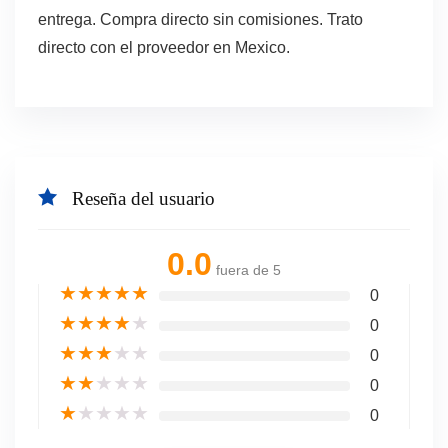
entrega. Compra directo sin comisiones. Trato
directo con el proveedor en Mexico.
Reseña del usuario
0.0
fuera de 5
★
★
★
★
★
0
★
★
★
★
★
0
★
★
★
★
★
0
★
★
★
★
★
0
★
★
★
★
★
0