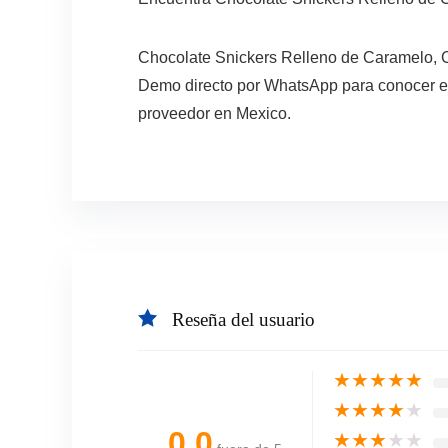
Chocolate Snickers Relleno de Caramelo, C
Demo directo por WhatsApp para conocer el 
proveedor en Mexico.
Reseña del usuario
★
★
★
★
★
★
★
★
★
★
0.0
★
★
★
★
★