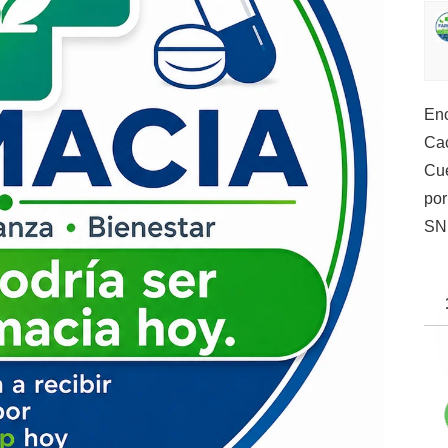
Enc
Cac
Cue
po
SN