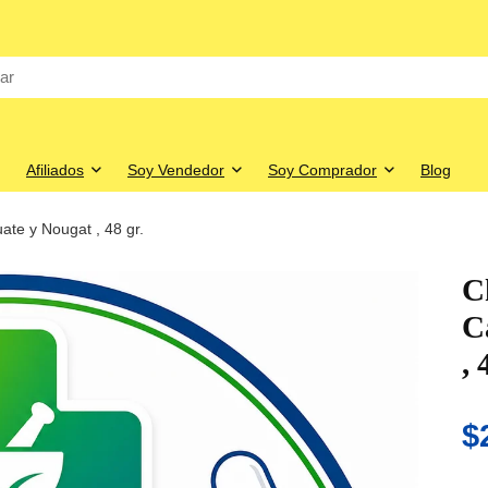
Afiliados
Soy Vendedor
Soy Comprador
Blog
te y Nougat , 48 gr.
C
C
, 
$