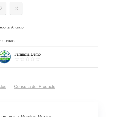
portar Anuncio
:
1319680
Farmacia Demo
tos
Consulta del Producto
uernavaca, Morelos, Mexico.