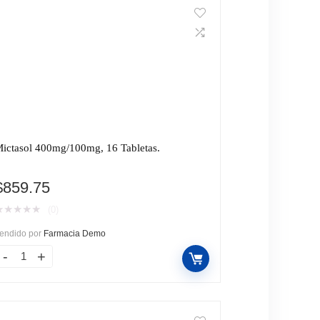
ictasol 400mg/100mg, 16 Tabletas.
$
859.75
★
★
★
★
★
(0)
endido por
Farmacia Demo