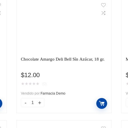
Chocolate Amargo Deli Bell Sín Azúcar, 18 gr.
M
$
12.00
★
★
★
★
★
(0)
Vendido por
Farmacia Demo
V