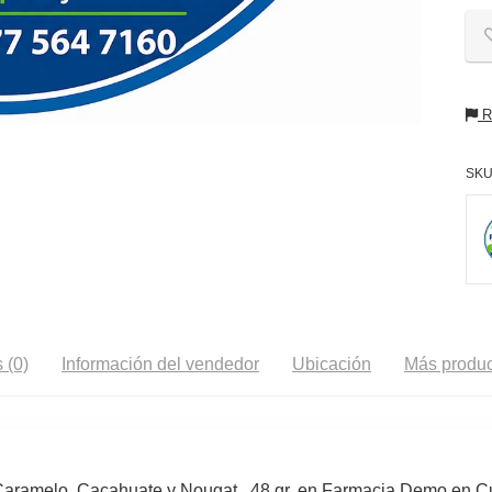
Re
SKU
 (0)
Información del vendedor
Ubicación
Más produc
Caramelo, Cacahuate y Nougat , 48 gr. en Farmacia Demo en C