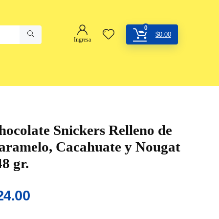
0
$
0.00
Ingresa
hocolate Snickers Relleno de
aramelo, Cacahuate y Nougat
48 gr.
24.00