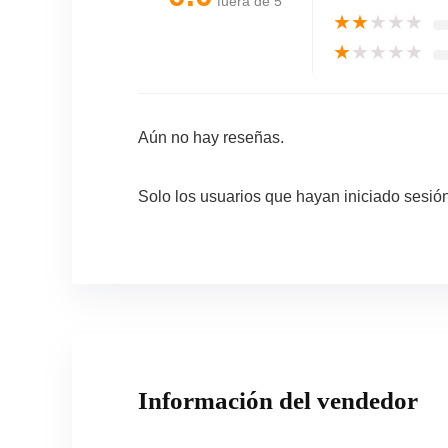
fuera de 5
★
★
★
★
★
★
★
★
★
★
Aún no hay reseñas.
Solo los usuarios que hayan iniciado sesi
Información del vendedor