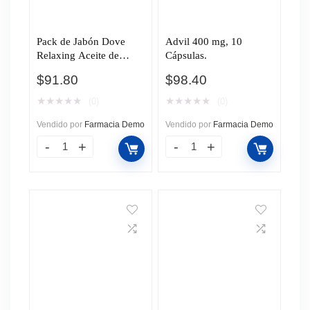
Pack de Jabón Dove
Advil 400 mg, 10
Relaxing Aceite de
Cápsulas.
Lavanda y Manzanilla, 4
$
91.80
$
98.40
pzas de 106 gr c/u.
★
★
★
★
★
★
★
★
★
★
(0)
(0)
Vendido por
Farmacia Demo
Vendido por
Farmacia Demo