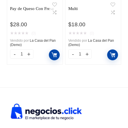
Pay de Queso Con Fresa
Multi
$
28.00
$
18.00
★
★
★
★
★
★
★
★
★
★
(0)
(0)
Vendido por
La Casa del Pan
Vendido por
La Casa del Pan
(Demo)
(Demo)