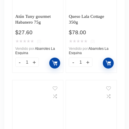
Atún Tuny gourmet
Queso Lala Cottage
Habanero 75g
350g
$
27.60
$
78.00
★
★
★
★
★
★
★
★
★
★
(0)
(0)
Vendido por
Abarrotes La
Vendido por
Abarrotes La
Esquina
Esquina