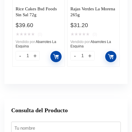
Rice Cakes Bsd Foods
Rajas Verdes La Morena
Sin Sal 72g
265g
$
39.60
$
31.20
★
★
★
★
★
★
★
★
★
★
(0)
(0)
Vendido por
Abarrotes La
Vendido por
Abarrotes La
Esquina
Esquina
Consulta del Producto