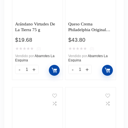
Arándano Virtudes De
Queso Crema
La Tierra 75 g
Philadelphia Original
200g
$
19.68
$
43.80
★
★
★
★
★
★
★
★
★
★
(0)
(0)
Vendido por
Abarrotes La
Vendido por
Abarrotes La
Esquina
Esquina