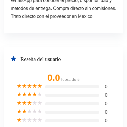
WhatsApp para conocer el precio, disponibilidad y
metodos de entrega. Compra directo sin comisiones.
Trato directo con el proveedor en Mexico.
Reseña del usuario
0.0
fuera de 5
★
★
★
★
★
0
★
★
★
★
★
0
★
★
★
★
★
0
★
★
★
★
★
0
★
★
★
★
★
0