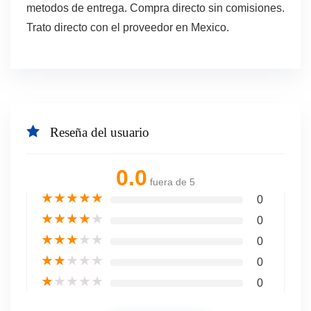
metodos de entrega. Compra directo sin comisiones.
Trato directo con el proveedor en Mexico.
Reseña del usuario
0.0
fuera de 5
★
★
★
★
★
0
★
★
★
★
★
0
★
★
★
★
★
0
★
★
★
★
★
0
★
★
★
★
★
0