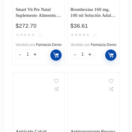
Smart Vit Pre Natal
Bromhexina 160 mg,
Suplemento Alimenticio
100 ml Solución Adulto
36 gr, 30 Cápsulas.
Pharmalife.
$
272.70
$
36.61
★
★
★
★
★
★
★
★
★
★
(0)
(0)
Vendido por
Farmacia Demo
Vendido por
Farmacia Demo
Antiácido Calcid
Antitranspirante Rexona