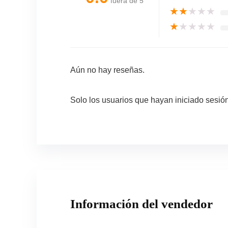
fuera de 5
★
★
★
★
★
★
★
★
★
★
Aún no hay reseñas.
Solo los usuarios que hayan iniciado sesi
Información del vendedor