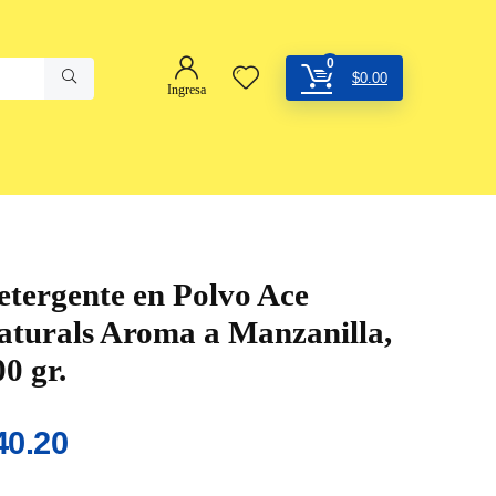
0
$
0.00
Ingresa
etergente en Polvo Ace
aturals Aroma a Manzanilla,
0 gr.
40.20