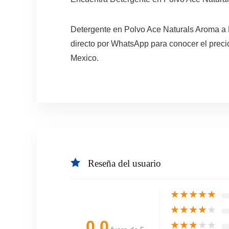
Detergente en Polvo Ace Naturals Aroma a 
directo por WhatsApp para conocer el precio
Mexico.
Reseña del usuario
★
★
★
★
★
★
★
★
★
★
0.0
★
★
★
★
★