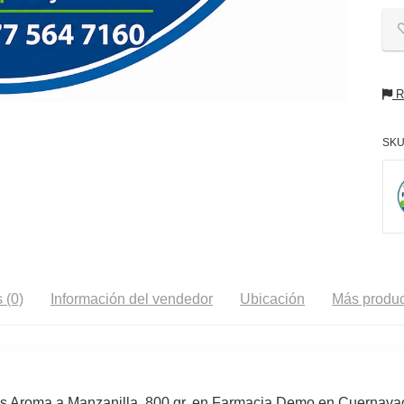
Re
SKU
 (0)
Información del vendedor
Ubicación
Más produc
ls Aroma a Manzanilla, 800 gr. en Farmacia Demo en Cuernavac