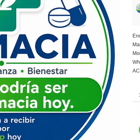
Enc
Man
Mor
Wh
AC