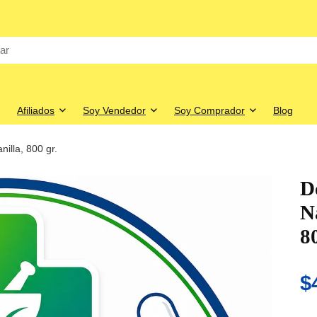
Afiliados
Soy Vendedor
Soy Comprador
Blog
illa, 800 gr.
D
N
80
$