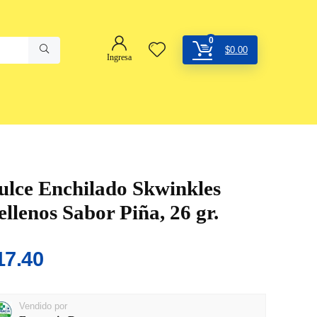
0
$
0.00
Ingresa
ulce Enchilado Skwinkles
ellenos Sabor Piña, 26 gr.
17.40
Vendido por