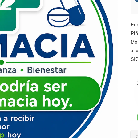
Enc
Piñ
Mor
al
SK