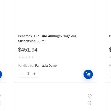
Penamox 12h Duo 400mg/57mg/5ml,
B
Suspensión 50 ml.
$
451.94
★
★
★
★
★
(0)
Vendido por
Farmacia Demo
V