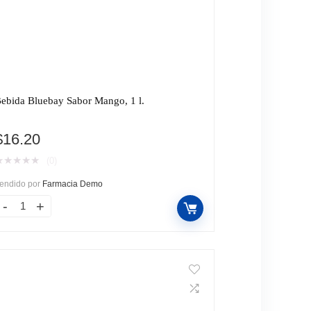
ebida Bluebay Sabor Mango, 1 l.
$
16.20
★
★
★
★
★
(0)
endido por
Farmacia Demo