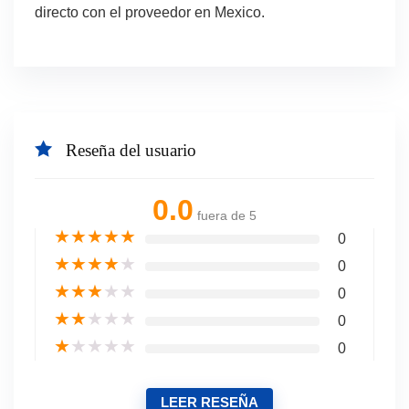
directo con el proveedor en Mexico.
Reseña del usuario
0.0
fuera de 5
★
★
★
★
★
0
★
★
★
★
★
0
★
★
★
★
★
0
★
★
★
★
★
0
★
★
★
★
★
0
LEER RESEÑA