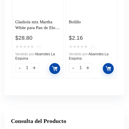
Gladiola mix Martha
Bolillo
White para Pan de Elote
de 170g
$
28.80
$
2.16
★
★
★
★
★
★
★
★
★
★
(0)
(0)
Vendido por
Abarrotes La
Vendido por
Abarrotes La
Esquina
Esquina
Consulta del Producto