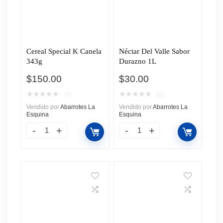
Cereal Special K Canela
Néctar Del Valle Sabor
343g
Durazno 1L
$
150.00
$
30.00
★
★
★
★
★
★
★
★
★
★
(0)
(0)
Vendido por
Abarrotes La
Vendido por
Abarrotes La
Esquina
Esquina