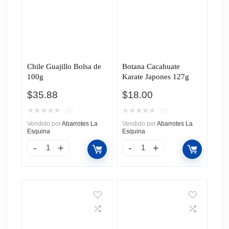
Chile Guajillo Bolsa de
Botana Cacahuate
100g
Karate Japones 127g
$
35.88
$
18.00
★
★
★
★
★
★
★
★
★
★
(0)
(0)
Vendido por
Abarrotes La
Vendido por
Abarrotes La
Esquina
Esquina