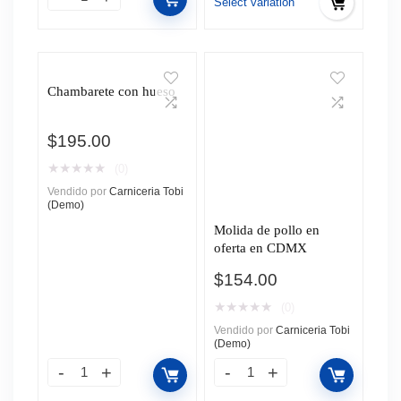
hasta
Select variation
$119.00
Chambarete con hueso
$
195.00
★
★
★
★
★
(0)
Vendido por
Carniceria Tobi
(Demo)
Molida de pollo en
oferta en CDMX
$
154.00
★
★
★
★
★
(0)
Vendido por
Carniceria Tobi
(Demo)