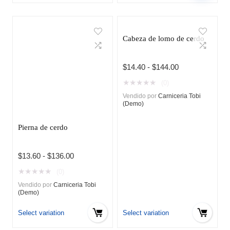
Cabeza de lomo de cerdo
Rango
$
14.40
-
$
144.00
de
★
★
★
★
★
(0)
precios:
Vendido por
Carniceria Tobi
desde
(Demo)
$14.40
hasta
Pierna de cerdo
$144.00
Rango
$
13.60
-
$
136.00
de
★
★
★
★
★
(0)
precios:
Vendido por
Carniceria Tobi
desde
(Demo)
$13.60
hasta
Select variation
Select variation
$136.00