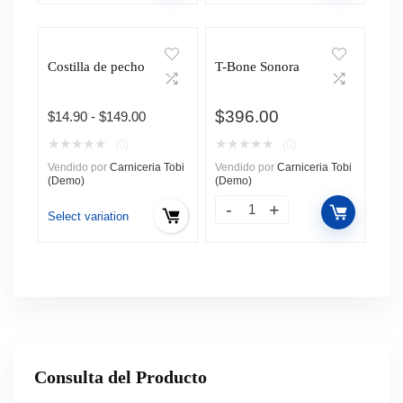
Costilla de pecho
T-Bone Sonora
$
396.00
Rango
$
14.90
-
$
149.00
de
★
★
★
★
★
★
★
★
★
★
(0)
(0)
precios:
Vendido por
Carniceria Tobi
Vendido por
Carniceria Tobi
desde
(Demo)
(Demo)
$14.90
hasta
Select variation
$149.00
Consulta del Producto