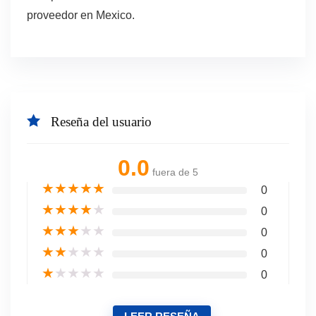
proveedor en Mexico.
Reseña del usuario
0.0
fuera de 5
★
★
★
★
★
0
★
★
★
★
★
0
★
★
★
★
★
0
★
★
★
★
★
0
★
★
★
★
★
0