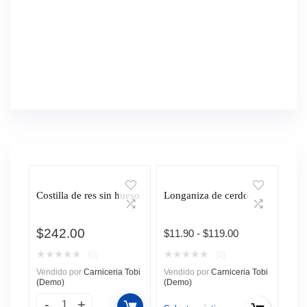
Costilla de res sin hueso
Longaniza de cerdo
$
242.00
Rango
$
11.90
-
$
119.00
de
★
★
★
★
★
★
★
★
★
★
(0)
(0)
precios:
Vendido por
Carniceria Tobi
Vendido por
Carniceria Tobi
desde
(Demo)
(Demo)
$11.90