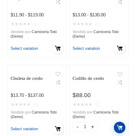
Rango
Rango
$
11.90
-
$
119.00
$
13.00
-
$
130.00
de
de
★
★
★
★
★
★
★
★
★
★
(0)
(0)
precios:
precios:
Vendido por
Carniceria Tobi
Vendido por
Carniceria Tobi
desde
desde
(Demo)
(Demo)
$11.90
$13.00
hasta
hasta
Select variation
Select variation
$119.00
$130.00
Chuleta de cerdo
Codillo de cerdo
$
88.00
Rango
$
13.70
-
$
137.00
de
★
★
★
★
★
★
★
★
★
★
(0)
(0)
precios:
Vendido por
Carniceria Tobi
Vendido por
Carniceria Tobi
desde
(Demo)
(Demo)
$13.70
hasta
Select variation
$137.00