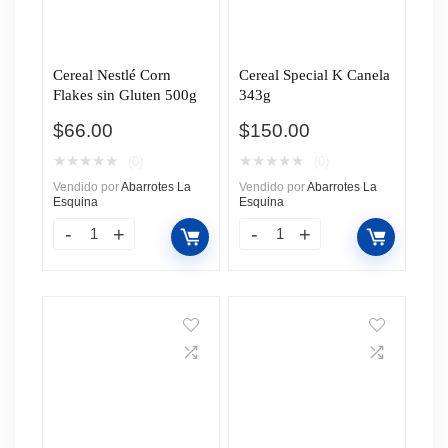
Cereal Nestlé Corn
Cereal Special K Canela
Flakes sin Gluten 500g
343g
$
66.00
$
150.00
★
★
★
★
★
★
★
★
★
★
(0)
(0)
Vendido por
Abarrotes La
Vendido por
Abarrotes La
Esquina
Esquina