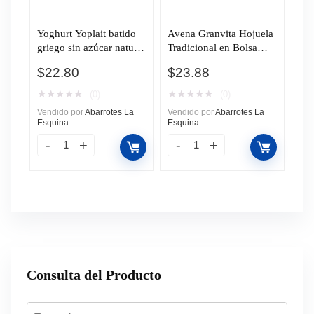
Yoghurt Yoplait batido
Avena Granvita Hojuela
griego sin azúcar natural
Tradicional en Bolsa
145g
700g
$
22.80
$
23.88
★
★
★
★
★
★
★
★
★
★
(0)
(0)
Vendido por
Abarrotes La
Vendido por
Abarrotes La
Esquina
Esquina
Consulta del Producto