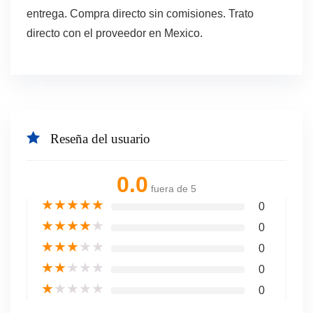
entrega. Compra directo sin comisiones. Trato
directo con el proveedor en Mexico.
Reseña del usuario
0.0
fuera de 5
★
★
★
★
★
0
★
★
★
★
★
0
★
★
★
★
★
0
★
★
★
★
★
0
★
★
★
★
★
0