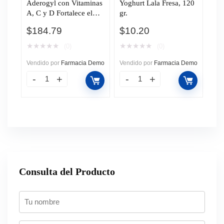
Aderogyl con Vitaminas
Yoghurt Lala Fresa, 120
A, C y D Fortalece el
gr.
Sistema Inmune, 5
$
184.79
$
10.20
ampolletas con 3 ml c/u.
★
★
★
★
★
★
★
★
★
★
(0)
(0)
Vendido por
Farmacia Demo
Vendido por
Farmacia Demo
Consulta del Producto