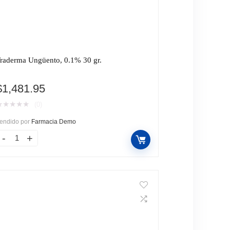
raderma Ungüento, 0.1% 30 gr.
$
1,481.95
★
★
★
★
★
(0)
endido por
Farmacia Demo