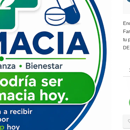
Enc
Far
tu 
DE