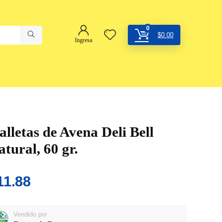
0
$
0.00
Ingresa
alletas de Avena Deli Bell
atural, 60 gr.
11.88
Vendido por