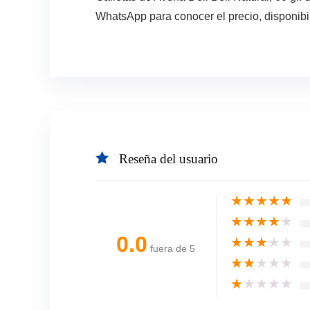
WhatsApp para conocer el precio, disponibi
Reseña del usuario
★
★
★
★
★
★
★
★
★
★
0.0
★
★
★
★
★
fuera de 5
★
★
★
★
★
★
★
★
★
★