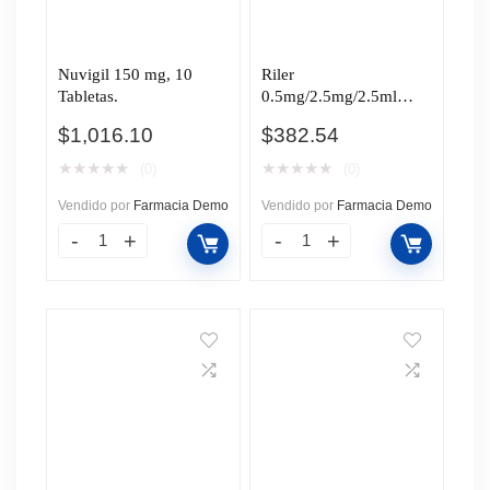
Nuvigil 150 mg, 10
Riler
Tabletas.
0.5mg/2.5mg/2.5ml
Solución para
$
1,016.10
$
382.54
Nebulización
Monodosis, 2 Bolsas 5
★
★
★
★
★
★
★
★
★
★
(0)
(0)
Ampolletas C/U.
Vendido por
Farmacia Demo
Vendido por
Farmacia Demo