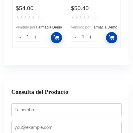
Sábila, 700 ml.
Coco y Almendras, 3
$
54.00
$
50.40
Barras de 110 gr c/u.
★
★
★
★
★
★
★
★
★
★
(0)
(0)
Vendido por
Farmacia Demo
Vendido por
Farmacia Demo
Consulta del Producto