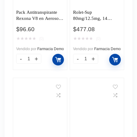
Pack Antitranspirante
Rolet-Sup
Rexona V8 en Aerosol,
80mg/12.5mg, 14
2 pzas de 150 ml c/u.
Tabletas.
$
96.60
$
477.08
★
★
★
★
★
★
★
★
★
★
(0)
(0)
Vendido por
Farmacia Demo
Vendido por
Farmacia Demo