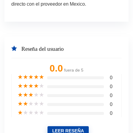
directo con el proveedor en Mexico.
Reseña del usuario
0.0
fuera de 5
★
★
★
★
★
0
★
★
★
★
★
0
★
★
★
★
★
0
★
★
★
★
★
0
★
★
★
★
★
0
LEER RESEÑA