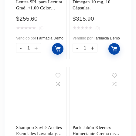
Lentes SPL para Lectura
Dimegan 10 mg, 10
Grad. +1.00 Color
Cápsulas.
Marrón C/Estuche y
$
255.60
$
315.90
Cordón, 1 pz.
★
★
★
★
★
★
★
★
★
★
(0)
(0)
Vendido por
Farmacia Demo
Vendido por
Farmacia Demo
Shampoo Savilé Aceites
Pack Jabón Kleenex
Esenciales Lavanda y
Humectante Crema de