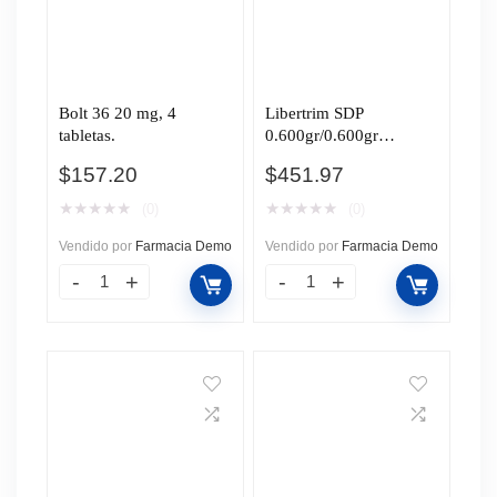
Bolt 36 20 mg, 4
Libertrim SDP
tabletas.
0.600gr/0.600gr
Suspensión Pediátrica 1
$
157.20
$
451.97
Sobre, 1 Frasco y 1
Pipeta Dosificadora
★
★
★
★
★
★
★
★
★
★
(0)
(0)
Vendido por
Farmacia Demo
Vendido por
Farmacia Demo