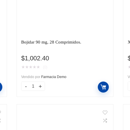
o
Bojidar 90 mg, 28 Comprimidos.
X
$
1,002.40
★
★
★
★
★
(0)
Vendido por
Farmacia Demo
V