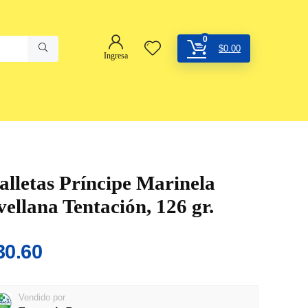
0
$
0.00
Ingresa
alletas Príncipe Marinela
vellana Tentación, 126 gr.
30.60
Vendido por