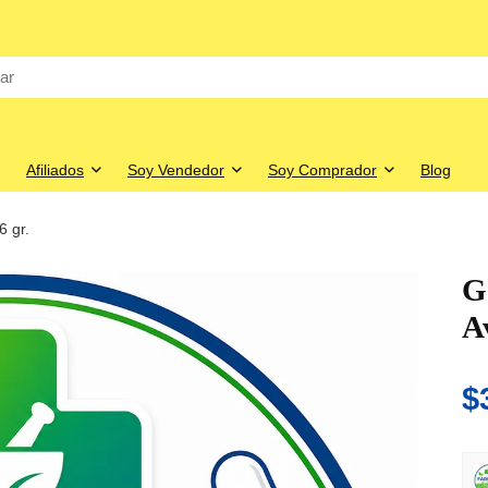
Afiliados
Soy Vendedor
Soy Comprador
Blog
6 gr.
G
A
$