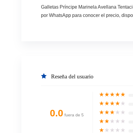
Galletas Príncipe Marinela Avellana Tentac
por WhatsApp para conocer el precio, dispo
Reseña del usuario
★
★
★
★
★
★
★
★
★
★
0.0
★
★
★
★
★
fuera de 5
★
★
★
★
★
★
★
★
★
★