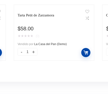
Tarta Petit de Zarzamora
C
$
58.00
★
★
★
★
★
(0)
Vendido por
La Casa del Pan (Demo)
V