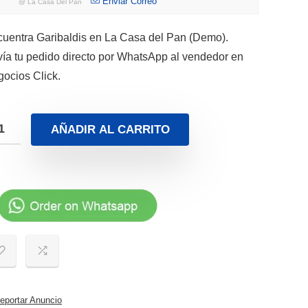
Enviar Correo
@
La Casa Del Pan
uentra Garibaldis en La Casa del Pan (Demo).
ía tu pedido directo por WhatsApp al vendedor en
ocios Click.
AÑADIR AL CARRITO
portar Anuncio