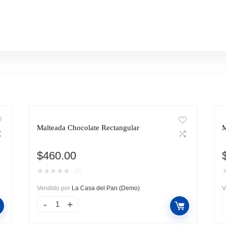
Malteada Chocolate Rectangular
M
$
460.00
★
★
★
★
★
(0)
Vendido por
La Casa del Pan (Demo)
V