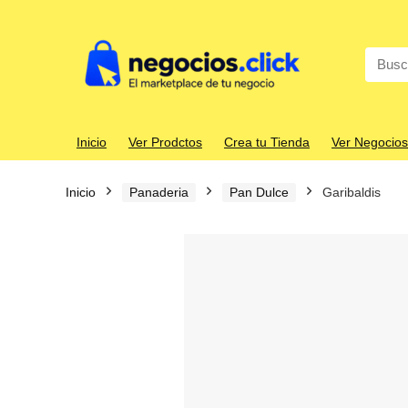
Search
for:
Inicio
Ver Prodctos
Crea tu Tienda
Ver Negocios
Inicio
Panaderia
Pan Dulce
Garibaldis