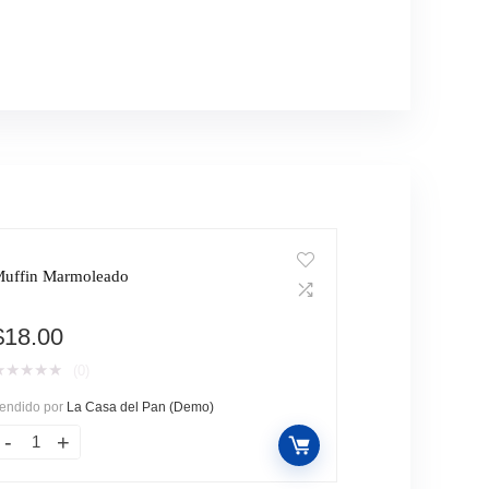
uffin Marmoleado
$
18.00
★
★
★
★
★
(0)
endido por
La Casa del Pan (Demo)