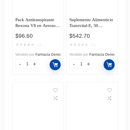
Pack Antitranspirante
Suplemento Alimenticio
Rexona V8 en Aerosol,
Transvital-E, 30
2 pzas de 150 ml c/u.
Cápsulas.
$
96.60
$
542.70
★
★
★
★
★
★
★
★
★
★
(0)
(0)
Vendido por
Farmacia Demo
Vendido por
Farmacia Demo