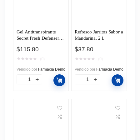
Gel Antitranspirante
Refresco Jarritos Sabor a
Secret Fresh Defenser
Mandarina, 2 l.
Powder Protect Cotton
$
115.80
$
37.80
Invisible, 73 gr.
★
★
★
★
★
★
★
★
★
★
(0)
(0)
Vendido por
Farmacia Demo
Vendido por
Farmacia Demo