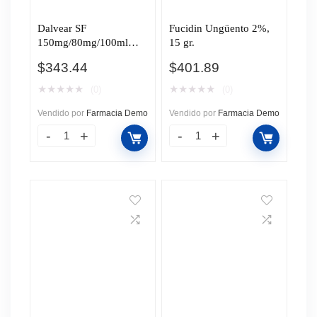
Dalvear SF
Fucidin Ungüento 2%,
150mg/80mg/100ml
15 gr.
Jarabe Infantil Sabor
$
343.44
$
401.89
Miel-Lima-Limón, 200
ml.
★
★
★
★
★
★
★
★
★
★
(0)
(0)
Vendido por
Farmacia Demo
Vendido por
Farmacia Demo