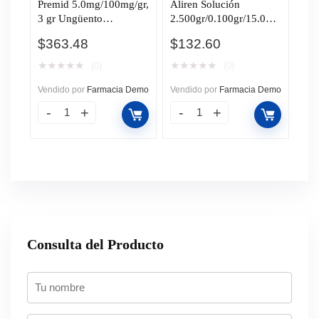
Premid 5.0mg/100mg/gr,
Aliren Solución
3 gr Ungüento
2.500gr/0.100gr/15.000
Oftálmico.
gr, 30 ml.
$
363.48
$
132.60
★
★
★
★
★
★
★
★
★
★
(0)
(0)
Vendido por
Farmacia Demo
Vendido por
Farmacia Demo
Consulta del Producto