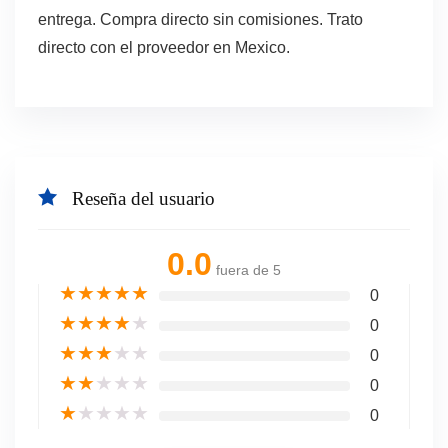
entrega. Compra directo sin comisiones. Trato
directo con el proveedor en Mexico.
Reseña del usuario
0.0
fuera de 5
★
★
★
★
★
0
★
★
★
★
★
0
★
★
★
★
★
0
★
★
★
★
★
0
★
★
★
★
★
0