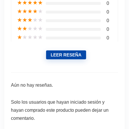
★
★
★
★
★
0
★
★
★
★
★
0
★
★
★
★
★
0
★
★
★
★
★
0
★
★
★
★
★
0
LEER RESEÑA
Aún no hay reseñas.
Solo los usuarios que hayan iniciado sesión y
hayan comprado este producto pueden dejar un
comentario.