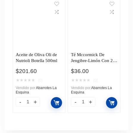
Aceite de Oliva Oli de
Té Mccormick De
Nutrioli Botella 500ml
Jengibre-Limón Con 25
Sobres
$
201.60
$
36.00
★
★
★
★
★
★
★
★
★
★
(0)
(0)
Vendido por
Abarrotes La
Vendido por
Abarrotes La
Esquina
Esquina