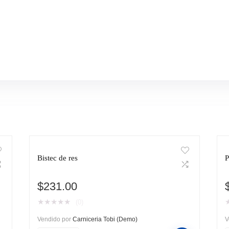
Bistec de res
P
$
231.00
★
★
★
★
★
(0)
Vendido por
Carniceria Tobi (Demo)
V