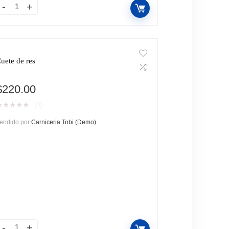
uete de res
$
220.00
★
★
★
★
★
(0)
endido por
Carniceria Tobi (Demo)