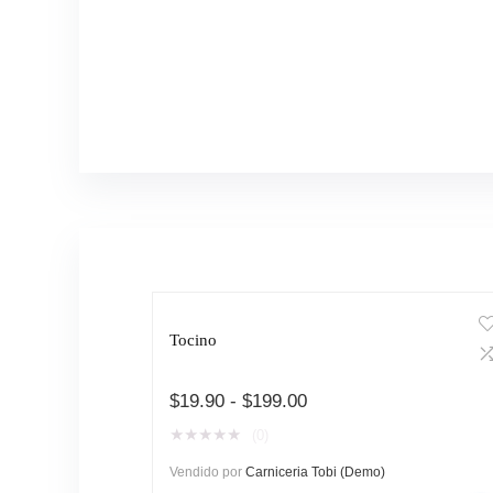
Tocino
Rango
$
19.90
-
$
199.00
de
★
★
★
★
★
(0)
precios:
desde
Vendido por
Carniceria Tobi (Demo)