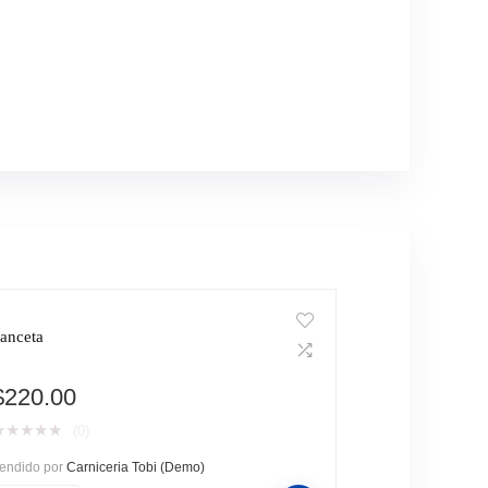
anceta
$
220.00
★
★
★
★
★
(0)
endido por
Carniceria Tobi (Demo)