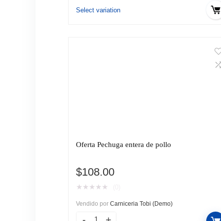
$19.90
Select variation
hasta
$199.00
Oferta Pechuga entera de pollo
$
108.00
★
★
★
★
★
(0)
Vendido por
Carniceria Tobi (Demo)