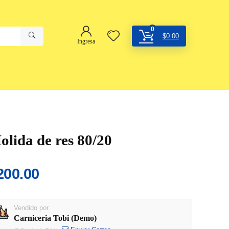
0
$
0.00
Ingresa
olida de res 80/20
200.00
Vendido por
Carniceria Tobi (Demo)