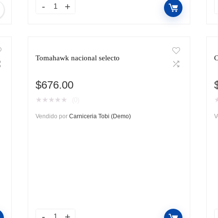
Tomahawk nacional selecto
C
$
676.00
★
★
★
★
★
(0)
Vendido por
Carniceria Tobi (Demo)
V