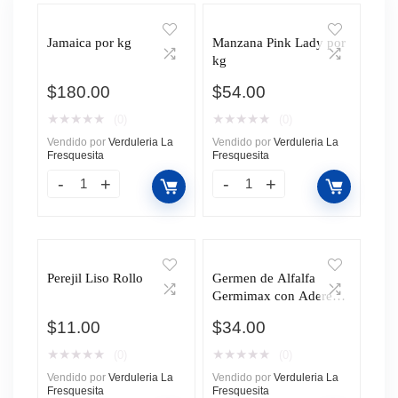
Jamaica por kg
Manzana Pink Lady por
kg
$
180.00
$
54.00
★
★
★
★
★
★
★
★
★
★
(0)
(0)
Vendido por
Verduleria La
Vendido por
Verduleria La
Fresquesita
Fresquesita
Perejil Liso Rollo
Germen de Alfalfa
Germimax con Aderezo
Chile y Limón 80g
$
11.00
$
34.00
★
★
★
★
★
★
★
★
★
★
(0)
(0)
Vendido por
Verduleria La
Vendido por
Verduleria La
Fresquesita
Fresquesita