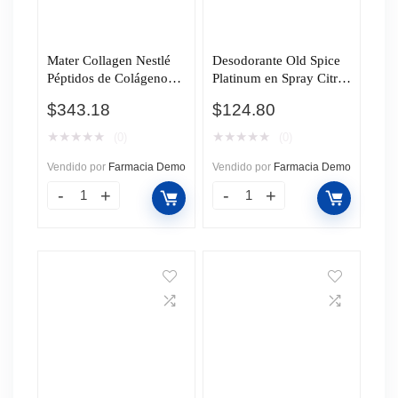
Mater Collagen Nestlé
Desodorante Old Spice
Péptidos de Colágeno
Platinum en Spray Citrus
Hidrolizado, 300 gr.
& Woof, 175 ml.
$
343.18
$
124.80
★
★
★
★
★
★
★
★
★
★
(0)
(0)
Vendido por
Farmacia Demo
Vendido por
Farmacia Demo