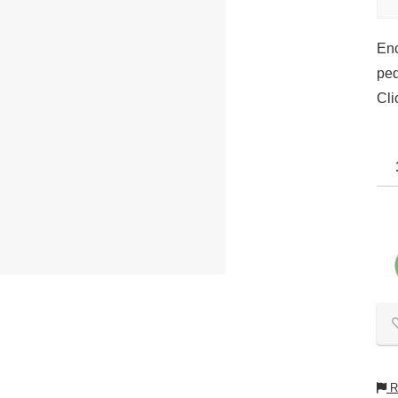
Enc
ped
Cli
Re