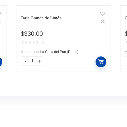
Tarta Grande de Limón
C
$
330.00
★
★
★
★
★
(0)
Vendido por
La Casa del Pan (Demo)
V