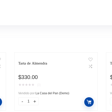
Tarta de Almendra
T
$
330.00
★
★
★
★
★
(0)
Vendido por
La Casa del Pan (Demo)
V