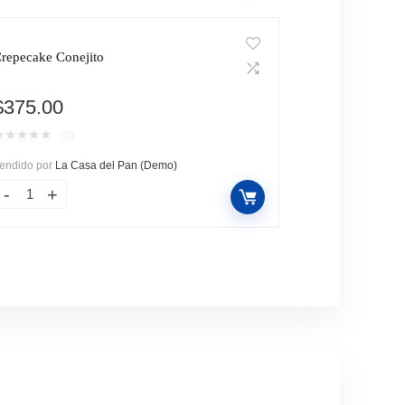
repecake Conejito
$
375.00
★
★
★
★
★
(0)
endido por
La Casa del Pan (Demo)