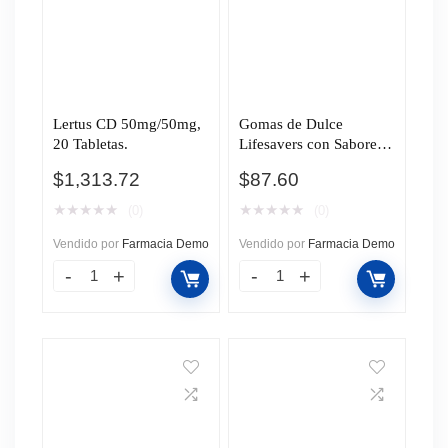
Lertus CD 50mg/50mg,
Gomas de Dulce
20 Tabletas.
Lifesavers con Sabores
de Frutas Wild Berries,
$
1,313.72
$
87.60
198 gr.
★
★
★
★
★
★
★
★
★
★
(0)
(0)
Vendido por
Farmacia Demo
Vendido por
Farmacia Demo