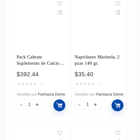
Pack Caltrate
Napolitano Marinela, 2
Suplemento de Calcio
pzas 140 gr.
600 +D 600mg/400UI
$
392.44
$
35.40
Precio Especial, 60
Tabletas + 30 Tabletas.
★
★
★
★
★
★
★
★
★
★
(0)
(0)
Vendido por
Farmacia Demo
Vendido por
Farmacia Demo