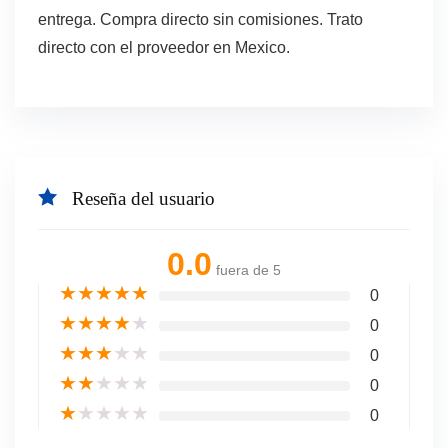
entrega. Compra directo sin comisiones. Trato
directo con el proveedor en Mexico.
Reseña del usuario
0.0
fuera de 5
★
★
★
★
★
0
★
★
★
★
★
0
★
★
★
★
★
0
★
★
★
★
★
0
★
★
★
★
★
0