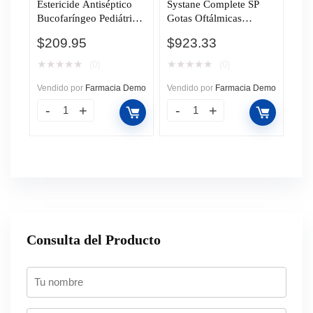
Estericide Antiséptico
Systane Complete SP
Bucofaríngeo Pediátrico
Gotas Oftálmicas
Solución, 60 ml.
Lubricantes, 10 ml.
$
209.95
$
923.33
★
★
★
★
★
★
★
★
★
★
(0)
(0)
Vendido por
Farmacia Demo
Vendido por
Farmacia Demo
Consulta del Producto