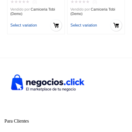
★
★
★
★
★
★
★
★
★
★
(0)
(0)
precios:
precios:
Vendido por
Carniceria Tobi
Vendido por
Carniceria Tobi
desde
desde
(Demo)
(Demo)
$19.80
$19.90
hasta
hasta
Select variation
Select variation
$198.00
$199.00
Para Clientes