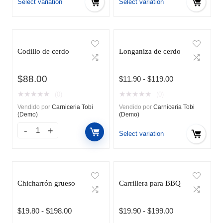
hasta
hasta
Select variation
Select variation
$135.00
$199.00
Codillo de cerdo
Longaniza de cerdo
$
88.00
Rango
$
11.90
-
$
119.00
de
★
★
★
★
★
★
★
★
★
★
(0)
(0)
precios:
Vendido por
Carniceria Tobi
Vendido por
Carniceria Tobi
desde
(Demo)
(Demo)
$11.90
hasta
Select variation
$119.00
Chicharrón grueso
Carrillera para BBQ
Rango
Rango
$
19.80
-
$
198.00
$
19.90
-
$
199.00
de
de