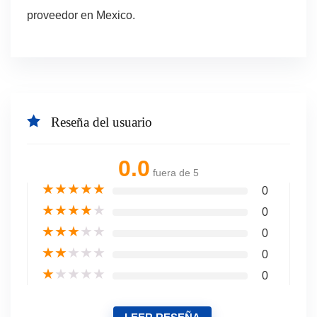
proveedor en Mexico.
Reseña del usuario
0.0
fuera de 5
★
★
★
★
★
0
★
★
★
★
★
0
★
★
★
★
★
0
★
★
★
★
★
0
★
★
★
★
★
0