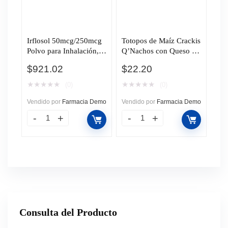
Irflosol 50mcg/250mcg
Totopos de Maíz Crackis
Polvo para Inhalación,
Q’Nachos con Queso y
60 Dosis.
Chile Jalapeño, 200 gr.
$
921.02
$
22.20
★
★
★
★
★
★
★
★
★
★
(0)
(0)
Vendido por
Farmacia Demo
Vendido por
Farmacia Demo
Consulta del Producto