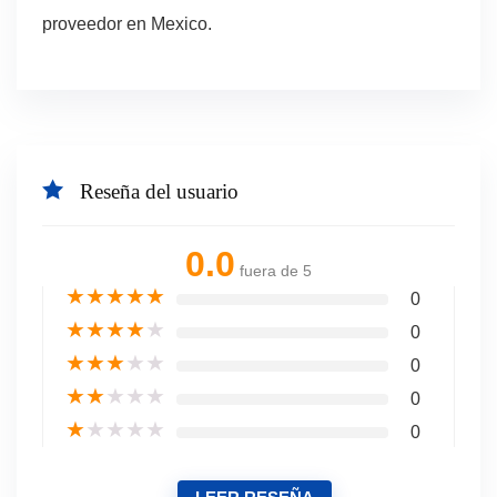
proveedor en Mexico.
Reseña del usuario
0.0
fuera de 5
★
★
★
★
★
0
★
★
★
★
★
0
★
★
★
★
★
0
★
★
★
★
★
0
★
★
★
★
★
0