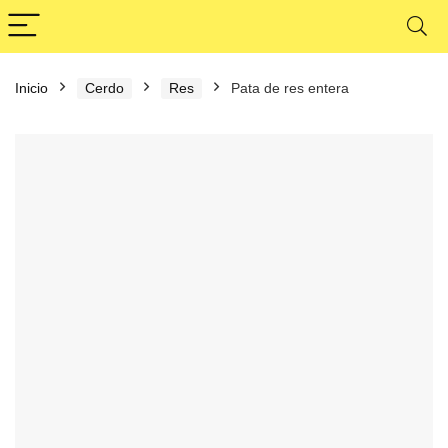
Inicio
Cerdo
Res
Pata de res entera