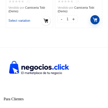
★
★
★
★
★
★
★
★
★
★
(0)
(0)
precios:
Vendido por
Carniceria Tobi
Vendido por
Carniceria Tobi
desde
(Demo)
(Demo)
$17.60
hasta
Select variation
$176.00
Para Clientes