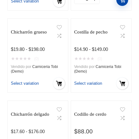
hasta
Select variation
$130.00
Chicharrón grueso
Costilla de pecho
Rango
Rango
$
19.80
-
$
198.00
$
14.90
-
$
149.00
de
de
★
★
★
★
★
★
★
★
★
★
(0)
(0)
precios:
precios:
Vendido por
Carniceria Tobi
Vendido por
Carniceria Tobi
desde
desde
(Demo)
(Demo)
$19.80
$14.90
hasta
hasta
Select variation
Select variation
$198.00
$149.00
Chicharrón delgado
Codillo de cerdo
$
88.00
Rango
$
17.60
-
$
176.00
de