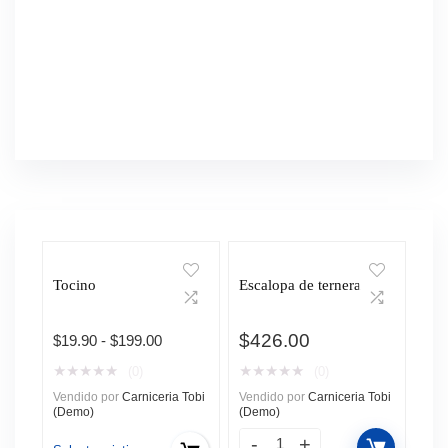
Tocino
Escalopa de ternera
$
426.00
Rango
$
19.90
-
$
199.00
de
★
★
★
★
★
★
★
★
★
★
(0)
(0)
precios:
Vendido por
Carniceria Tobi
Vendido por
Carniceria Tobi
desde
(Demo)
(Demo)
$19.90