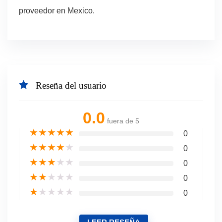
proveedor en Mexico.
Reseña del usuario
0.0
fuera de 5
★
★
★
★
★
0
★
★
★
★
★
0
★
★
★
★
★
0
★
★
★
★
★
0
★
★
★
★
★
0