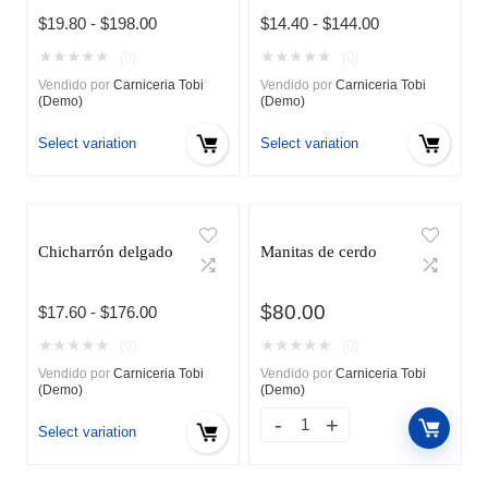
Rango
Rango
$
19.80
-
$
198.00
$
14.40
-
$
144.00
de
de
★
★
★
★
★
★
★
★
★
★
(0)
(0)
precios:
precios:
Vendido por
Carniceria Tobi
Vendido por
Carniceria Tobi
desde
desde
(Demo)
(Demo)
$19.80
$14.40
hasta
hasta
Select variation
Select variation
$198.00
$144.00
Chicharrón delgado
Manitas de cerdo
$
80.00
Rango
$
17.60
-
$
176.00
de
★
★
★
★
★
★
★
★
★
★
(0)
(0)
precios:
Vendido por
Carniceria Tobi
Vendido por
Carniceria Tobi
desde
(Demo)
(Demo)
$17.60
hasta
Select variation
$176.00