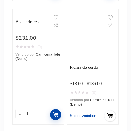
Bistec de res
$
231.00
★
★
★
★
★
(0)
Vendido por
Carniceria Tobi
(Demo)
Pierna de cerdo
Rango
$
13.60
-
$
136.00
de
★
★
★
★
★
(0)
precios:
Vendido por
Carniceria Tobi
desde
(Demo)
$13.60
hasta
Select variation
$136.00