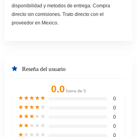
disponibilidad y metodos de entrega. Compra
directo sin comisiones. Trato directo con el
proveedor en Mexico.
Reseña del usuario
0.0
fuera de 5
★
★
★
★
★
0
★
★
★
★
★
0
★
★
★
★
★
0
★
★
★
★
★
0
★
★
★
★
★
0