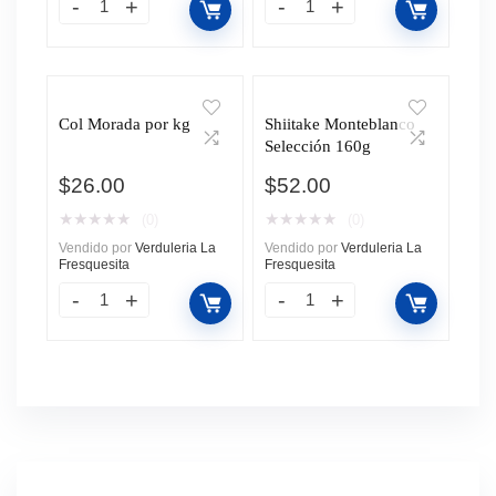
Col Morada por kg
Shiitake Monteblanco
Selección 160g
$
26.00
$
52.00
★
★
★
★
★
★
★
★
★
★
(0)
(0)
Vendido por
Verduleria La
Vendido por
Verduleria La
Fresquesita
Fresquesita