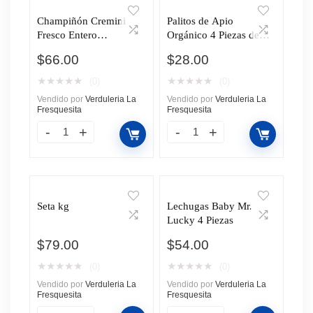
Champiñón Cremini
Palitos de Apio
Fresco Entero
Orgánico 4 Piezas de
Monteblanco 450g
100gr
$
66.00
$
28.00
★
★
★
★
★
★
★
★
★
★
(0)
(0)
Vendido por
Verduleria La
Vendido por
Verduleria La
Fresquesita
Fresquesita
Seta kg
Lechugas Baby Mr.
Lucky 4 Piezas
$
79.00
$
54.00
★
★
★
★
★
★
★
★
★
★
(0)
(0)
Vendido por
Verduleria La
Vendido por
Verduleria La
Fresquesita
Fresquesita