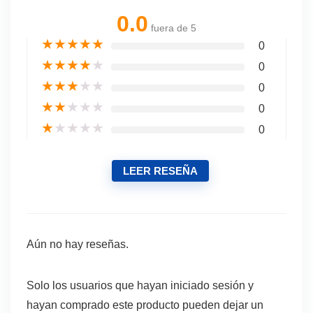
0.0
fuera de 5
★
★
★
★
★
0
★
★
★
★
★
0
★
★
★
★
★
0
★
★
★
★
★
0
★
★
★
★
★
0
LEER RESEÑA
Aún no hay reseñas.
Solo los usuarios que hayan iniciado sesión y
hayan comprado este producto pueden dejar un