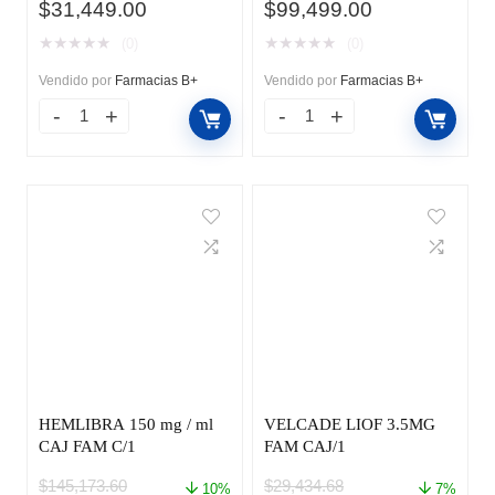
El
El
El
El
$
31,449.00
$
99,499.00
precio
precio
precio
precio
★
★
★
★
★
★
★
★
★
★
(0)
(0)
original
actual
original
actual
era:
es:
era:
es:
Vendido por
Farmacias B+
Vendido por
Farmacias B+
$34,082.73.
$31,449.00.
$123,716.34.
$99,499.00.
HEMLIBRA 150 mg / ml
VELCADE LIOF 3.5MG
CAJ FAM C/1
FAM CAJ/1
$
145,173.60
$
29,434.68
10%
7%