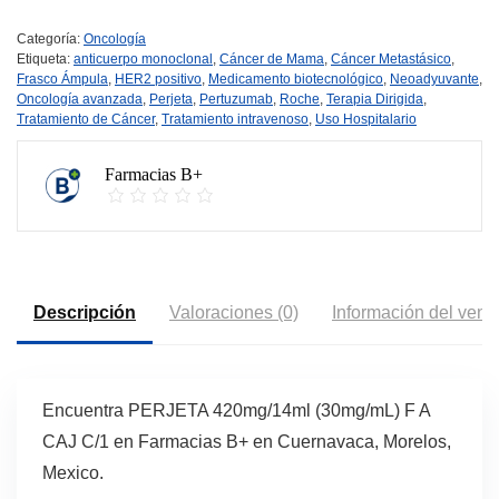
Categoría:
Oncología
Etiqueta:
anticuerpo monoclonal
,
Cáncer de Mama
,
Cáncer Metastásico
,
Frasco Ámpula
,
HER2 positivo
,
Medicamento biotecnológico
,
Neoadyuvante
,
Oncología avanzada
,
Perjeta
,
Pertuzumab
,
Roche
,
Terapia Dirigida
,
Tratamiento de Cáncer
,
Tratamiento intravenoso
,
Uso Hospitalario
Farmacias B+
Descripción
Valoraciones (0)
Información del vend
Encuentra PERJETA 420mg/14ml (30mg/mL) F A
CAJ C/1 en Farmacias B+ en Cuernavaca, Morelos,
Mexico.