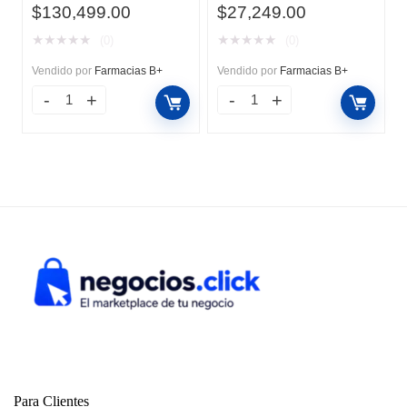
El
El
El
El
$
130,499.00
$
27,249.00
precio
precio
precio
precio
★
★
★
★
★
★
★
★
★
★
(0)
(0)
original
actual
original
actual
era:
es:
era:
es:
Vendido por
Farmacias B+
Vendido por
Farmacias B+
$145,173.60.
$130,499.00.
$29,434.68.
$27,249.00.
Para Clientes