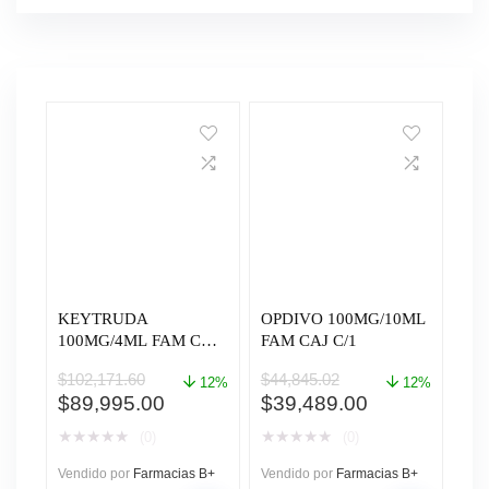
KEYTRUDA
OPDIVO 100MG/10ML
100MG/4ML FAM CAJ
FAM CAJ C/1
C/1
$
102,171.60
$
44,845.02
12%
12%
El
El
El
El
$
89,995.00
$
39,489.00
precio
precio
precio
precio
★
★
★
★
★
★
★
★
★
★
(0)
(0)
original
actual
original
actual
era:
es:
era:
es:
Vendido por
Farmacias B+
Vendido por
Farmacias B+