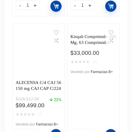
$102,171.60.
$89,995.00.
$44,845.02.
$39,489.00.
Kisqali Comprimido 200
Mg, 63 Comprimidos
$
33,000.00
★
★
★
★
★
(0)
Vendido por
Farmacias B+
ALECENSA C/4 CAJ 56
150 mg CAJ CAP C/224
$
126,517.05
21%
El
El
$
99,499.00
precio
precio
★
★
★
★
★
(0)
original
actual
era:
es:
Vendido por
Farmacias B+
$126,517.05.
$99,499.00.