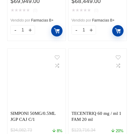
El
El
El
El
$
69,949.00
$
68,449.00
precio
precio
precio
precio
★
★
★
★
★
★
★
★
★
★
(0)
(0)
original
actual
original
actual
era:
es:
era:
es:
Vendido por
Farmacias B+
Vendido por
Farmacias B+
$84,343.00.
$69,949.00.
$80,640.59.
$68,449.00.
SIMPONI 50MG/0.5ML
TECENTRIQ 60 mg / ml 1
JGP CAJ C/1
FAM 20 ml
$
34,082.73
$
123,716.34
8%
20%