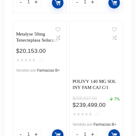
Metalyse 50mg
Tenecteplasa Solucion
$
20,153.00
★
★
★
★
★
(0)
Vendido por
Farmacias B+
POLIVY 140 MG SOL
INY FAM CAJ C/1
$
258,637.50
7%
El
El
$
239,499.00
precio
precio
★
★
★
★
★
(0)
original
actual
era:
es:
Vendido por
Farmacias B+
$258,637.50.
$239,499.0