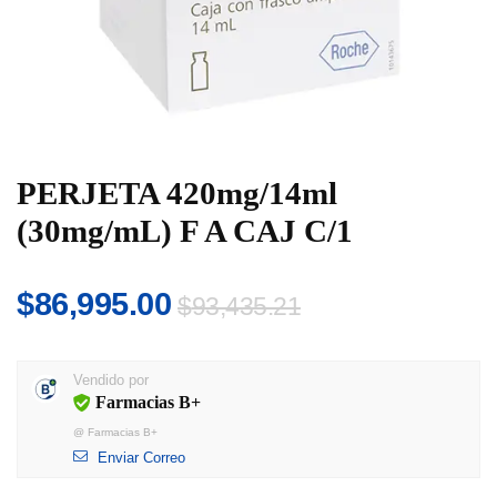
PERJETA 420mg/14ml
(30mg/mL) F A CAJ C/1
El
El
$
86,995.00
$
93,435.21
precio
precio
original
actual
Vendido por
era:
es:
Farmacias B+
$93,435.21.
$86,995.00.
@
Farmacias B+
Enviar Correo