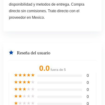
disponibilidad y metodos de entrega. Compra
directo sin comisiones. Trato directo con el
proveedor en Mexico.
Reseña del usuario
0.0
fuera de 5
★
★
★
★
★
0
★
★
★
★
★
0
★
★
★
★
★
0
★
★
★
★
★
0
★
★
★
★
★
0