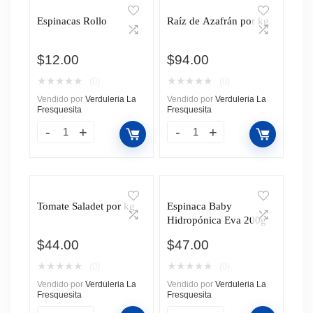
Espinacas Rollo
Raíz de Azafrán por kg
$
12.00
$
94.00
★
★
★
★
★
★
★
★
★
★
(0)
(0)
Vendido por
Verduleria La
Vendido por
Verduleria La
Fresquesita
Fresquesita
Tomate Saladet por kg
Espinaca Baby
Hidropónica Eva 200g
$
44.00
$
47.00
★
★
★
★
★
★
★
★
★
★
(0)
(0)
Vendido por
Verduleria La
Vendido por
Verduleria La
Fresquesita
Fresquesita