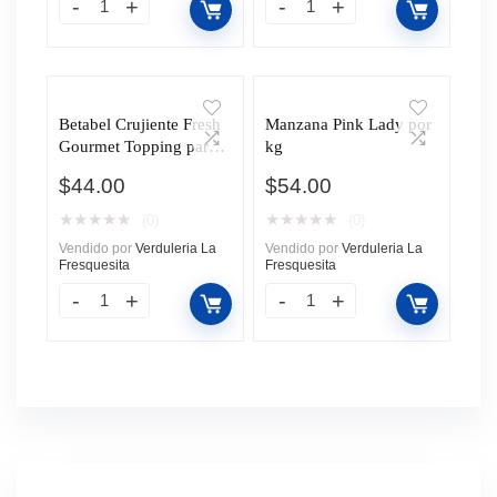
Betabel Crujiente Fresh
Manzana Pink Lady por
Gourmet Topping para
kg
Ensalada 99g
$
44.00
$
54.00
★
★
★
★
★
★
★
★
★
★
(0)
(0)
Vendido por
Verduleria La
Vendido por
Verduleria La
Fresquesita
Fresquesita