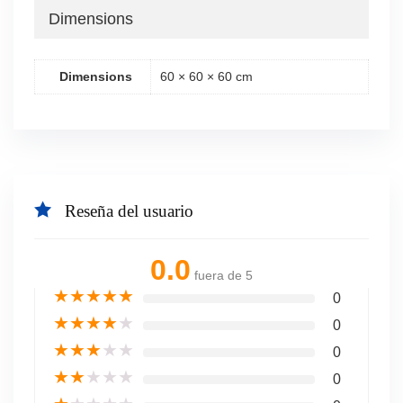
Dimensions
Dimensions
60 × 60 × 60 cm
Reseña del usuario
0.0
fuera de 5
★
★
★
★
★
0
★
★
★
★
★
0
★
★
★
★
★
0
★
★
★
★
★
0