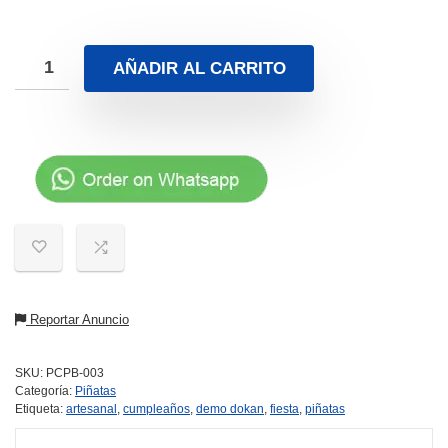
AÑADIR AL CARRITO
Reportar Anuncio
SKU:
PCPB-003
Categoría:
Piñatas
Etiqueta:
artesanal
,
cumpleaños
,
demo dokan
,
fiesta
,
piñatas