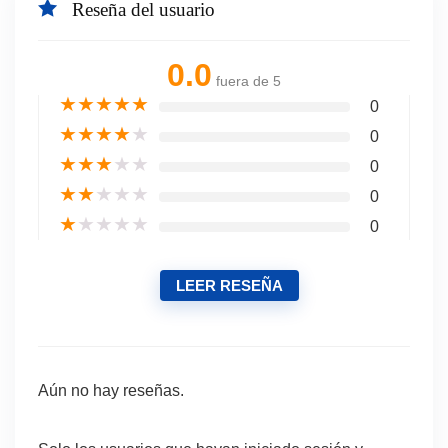
Reseña del usuario
0.0
fuera de 5
★
★
★
★
★
0
★
★
★
★
★
0
★
★
★
★
★
0
★
★
★
★
★
0
★
★
★
★
★
0
LEER RESEÑA
Aún no hay reseñas.