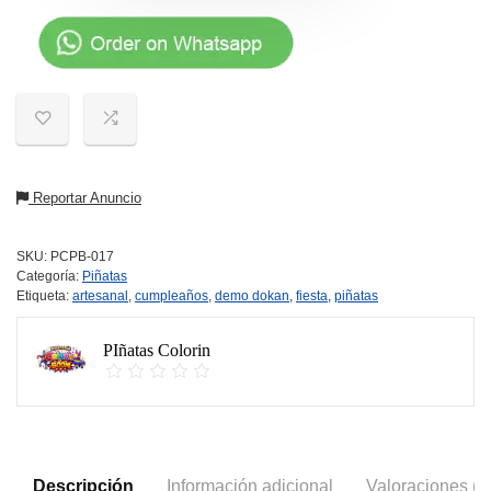
Reportar Anuncio
SKU:
PCPB-017
Categoría:
Piñatas
Etiqueta:
artesanal
,
cumpleaños
,
demo dokan
,
fiesta
,
piñatas
PIñatas Colorin
Descripción
Información adicional
Valoraciones (0