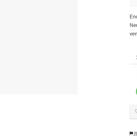
Enc
Nem
ven
Re