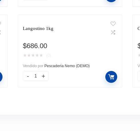
Langostino 1kg
C
$
686.00
★
★
★
★
★
(0)
Vendido por
Pescaderia Nemo (DEMO)
V