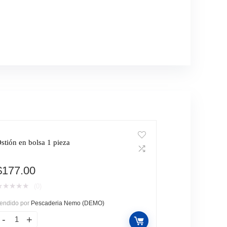
stión en bolsa 1 pieza
$
177.00
★
★
★
★
★
(0)
endido por
Pescaderia Nemo (DEMO)