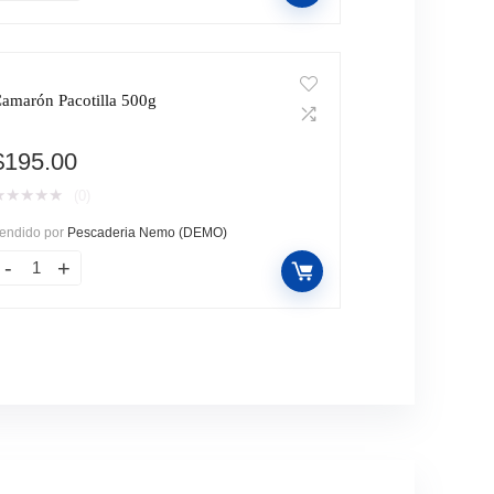
amarón Pacotilla 500g
$
195.00
★
★
★
★
★
(0)
endido por
Pescaderia Nemo (DEMO)