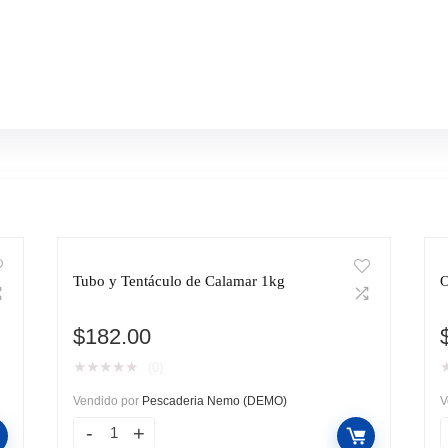
Tubo y Tentáculo de Calamar 1kg
O
$
182.00
★
★
★
★
★
(0)
Vendido por
Pescaderia Nemo (DEMO)
V