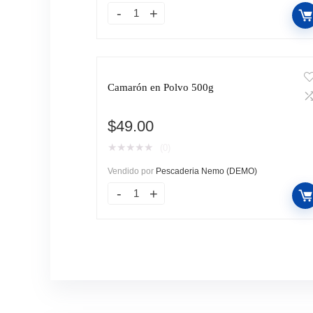
Camarón en Polvo 500g
$
49.00
★
★
★
★
★
(0)
Vendido por
Pescaderia Nemo (DEMO)