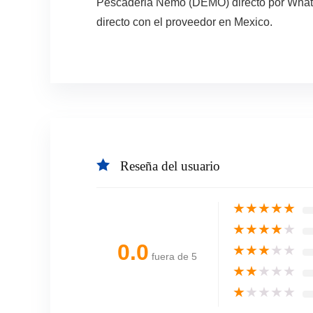
Pescaderia Nemo (DEMO) directo por WhatsA
directo con el proveedor en Mexico.
Reseña del usuario
★
★
★
★
★
★
★
★
★
★
0.0
★
★
★
★
★
fuera de 5
★
★
★
★
★
★
★
★
★
★