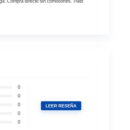
a. Compra directo sin comisiones. Trato
0
0
0
LEER RESEÑA
0
0