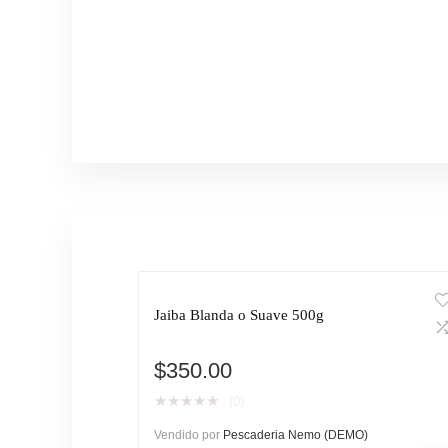
Jaiba Blanda o Suave 500g
$
350.00
★
★
★
★
★
(0)
Vendido por
Pescaderia Nemo (DEMO)