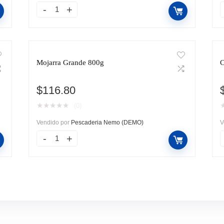
Mojarra Grande 800g
C
$
116.80
★
★
★
★
★
(0)
Vendido por
Pescaderia Nemo (DEMO)
V