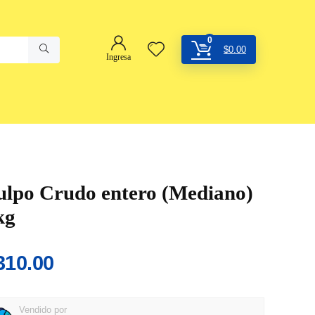
0
$
0.00
Ingresa
ulpo Crudo entero (Mediano)
kg
310.00
Vendido por