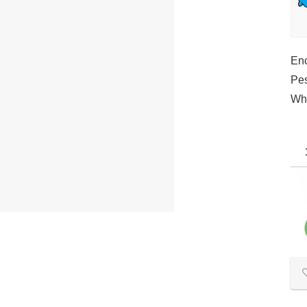
Enc
Pes
Wha