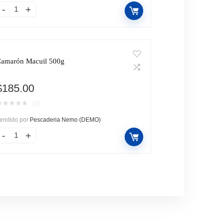
amarón Macuil 500g
$
185.00
★
★
★
★
★
(0)
endido por
Pescaderia Nemo (DEMO)