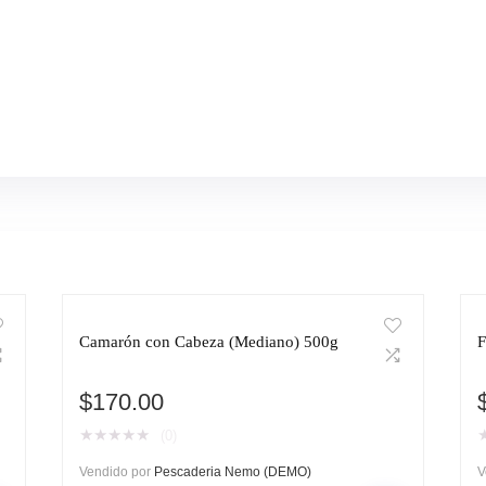
Camarón con Cabeza (Mediano) 500g
F
$
170.00
★
★
★
★
★
(0)
Vendido por
Pescaderia Nemo (DEMO)
V