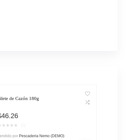
ilete de Cazón 180g
$
46.26
★
★
★
★
★
(0)
endido por
Pescaderia Nemo (DEMO)