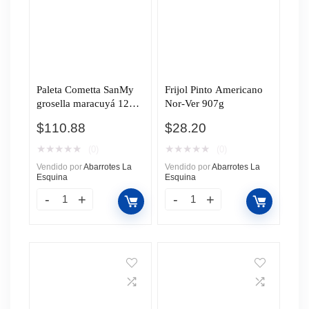
Paleta Cometta SanMy
Frijol Pinto Americano
grosella maracuyá 12
Nor-Ver 907g
Piezas 60ml c/u
$
110.88
$
28.20
★
★
★
★
★
★
★
★
★
★
(0)
(0)
Vendido por
Abarrotes La
Vendido por
Abarrotes La
Esquina
Esquina