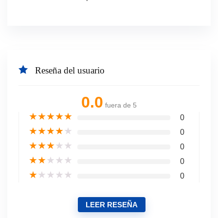
Reseña del usuario
0.0
fuera de 5
★
★
★
★
★
0
★
★
★
★
★
0
★
★
★
★
★
0
★
★
★
★
★
0
★
★
★
★
★
0
LEER RESEÑA