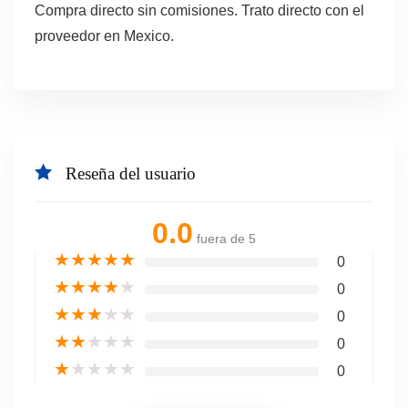
Compra directo sin comisiones. Trato directo con el
proveedor en Mexico.
Reseña del usuario
0.0
fuera de 5
★
★
★
★
★
0
★
★
★
★
★
0
★
★
★
★
★
0
★
★
★
★
★
0
★
★
★
★
★
0