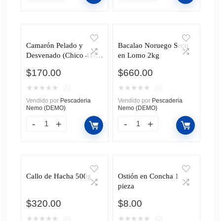
Camarón Pelado y
Bacalao Noruego Seco
Desvenado (Chico 41-
en Lomo 2kg
50) 500g
$
170.00
$
660.00
★
★
★
★
★
★
★
★
★
★
(0)
(0)
Vendido por
Pescaderia
Vendido por
Pescaderia
Nemo (DEMO)
Nemo (DEMO)
Callo de Hacha 500g
Ostión en Concha 1
pieza
$
320.00
$
8.00
★
★
★
★
★
★
★
★
★
★
(0)
(0)