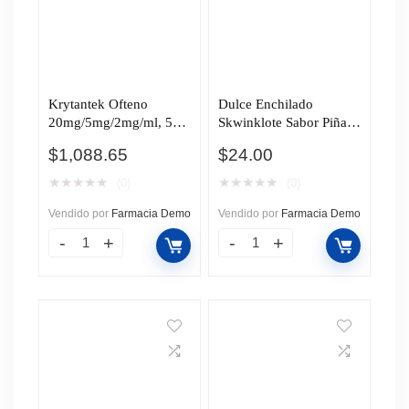
Krytantek Ofteno
Dulce Enchilado
20mg/5mg/2mg/ml, 5ml
Skwinklote Sabor Piña,
Solución Gotas.
40 gr.
$
1,088.65
$
24.00
★
★
★
★
★
★
★
★
★
★
(0)
(0)
Vendido por
Farmacia Demo
Vendido por
Farmacia Demo