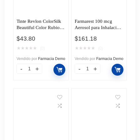
Tinte Revlon ColorSilk
Farmarest 100 mcg
Beautiful Color Rubio
Aerosol para Inhalación,
Oscuro Cenizo (60), 1
200 Dosis.
$
43.80
$
161.18
pz.
★
★
★
★
★
★
★
★
★
★
(0)
(0)
Vendido por
Farmacia Demo
Vendido por
Farmacia Demo