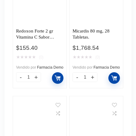
Redoxon Forte 2 gr
Micardis 80 mg, 28
Vitamina C Sabor
Tabletas.
Naranja, 10 Tabletas
$
155.40
$
1,768.54
Efervescentes.
★
★
★
★
★
★
★
★
★
★
(0)
(0)
Vendido por
Farmacia Demo
Vendido por
Farmacia Demo